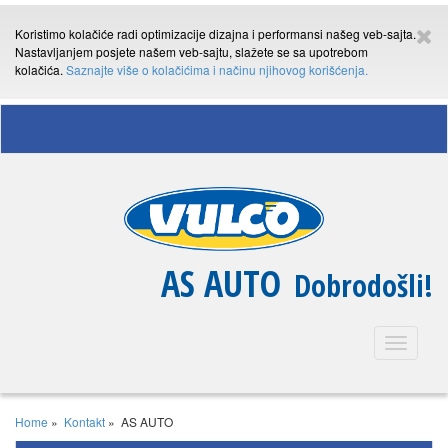
Koristimo kolačiće radi optimizacije dizajna i performansi našeg veb-sajta.
Nastavljanjem posjete našem veb-sajtu, slažete se sa upotrebom
kolačića.
Saznajte više o kolačićima i načinu njihovog korišćenja.
AS AUTO
Dobrodošli!
Toggle
navigatio
Home
»
Kontakt
»
AS AUTO