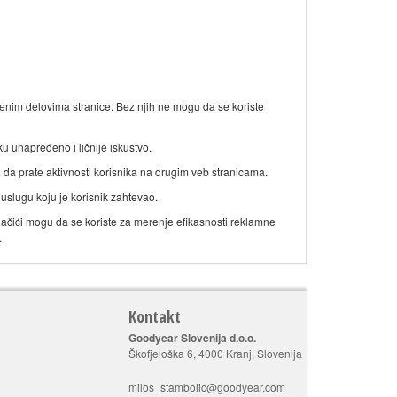
đenim delovima stranice. Bez njih ne mogu da se koriste
ku unapređeno i ličnije iskustvo.
 da prate aktivnosti korisnika na drugim veb stranicama.
 uslugu koju je korisnik zahtevao.
kolačići mogu da se koriste za merenje efikasnosti reklamne
.
Kontakt
Goodyear Slovenija d.o.o.
Škofjeloška 6, 4000 Kranj, Slovenija
milos_stambolic@goodyear.com