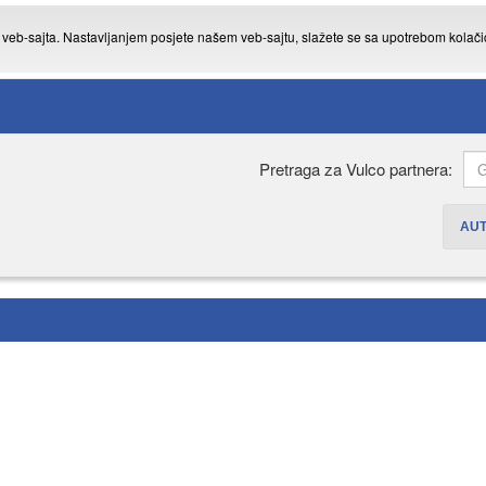
g veb-sajta. Nastavljanjem posjete našem veb-sajtu, slažete se sa upotrebom kolač
Pretraga za Vulco partnera:
AU