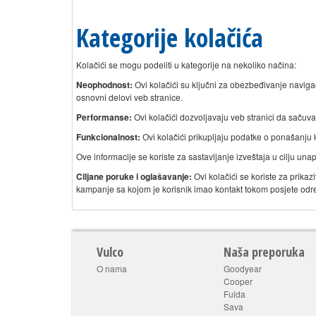
Kategorije kolačića
Kolačići se mogu podeliti u kategorije na nekoliko načina:
Neophodnost:
Ovi kolačići su ključni za obezbeđivanje naviga
osnovni delovi veb stranice.
Performanse:
Ovi kolačići dozvoljavaju veb stranici da sačuva
Funkcionalnost:
Ovi kolačići prikupljaju podatke o ponašanju 
Ove informacije se koriste za sastavljanje izveštaja u cilju un
Ciljane poruke i oglašavanje:
Ovi kolačići se koriste za prika
kampanje sa kojom je korisnik imao kontakt tokom posjete odr
Vulco
Naša preporuka
O nama
Goodyear
Cooper
Fulda
Sava