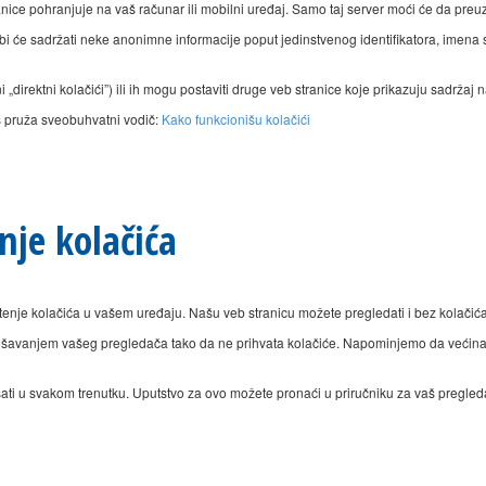
nice pohranjuje na vaš računar ili mobilni uređaj. Samo taj server moći će da preuzm
bi će sadržati neke anonimne informacije poput jedinstvenog identifikatora, imena s
direktni kolačići”) ili ih mogu postaviti druge veb stranice koje prikazuju sadržaj na 
s pruža sveobuhvatni vodič:
Kako funkcionišu kolačići
nje kolačića
štenje kolačića u vašem uređaju. Našu veb stranicu možete pregledati i bez kolačića
dešavanjem vašeg pregledača tako da ne prihvata kolačiće. Napominjemo da veći
ati u svakom trenutku. Uputstvo za ovo možete pronaći u priručniku za vaš pregledač