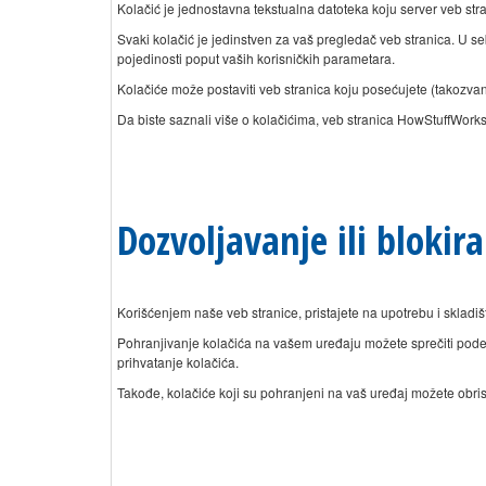
Kolačić je jednostavna tekstualna datoteka koju server veb stra
Svaki kolačić je jedinstven za vaš pregledač veb stranica. U se
pojedinosti poput vaših korisničkih parametara.
Kolačiće može postaviti veb stranica koju posećujete (takozvani „
Da biste saznali više o kolačićima, veb stranica HowStuffWork
Dozvoljavanje ili blokira
Korišćenjem naše veb stranice, pristajete na upotrebu i skladi
Pohranjivanje kolačića na vašem uređaju možete sprečiti po
prihvatanje kolačića.
Takođe, kolačiće koji su pohranjeni na vaš uređaj možete obris