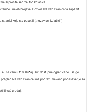
e ili pročita sadržaj tog kolačića.
tranice i nekih brojeva. Dozvoljava veb stranici da zapamti
stranici koju ste posetili („nezavisni kolačići”).
, ali će vam u tom slučaju biti dostupne ograničene usluge.
na pregledača veb stranica ima podrazumevano podešavanje za
 ili vaš uređaj.