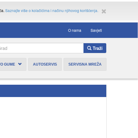
ića.
Saznajte više o kolačićima i načinu njihovog korišćenja.
O nama
Savjeti
Traži
TO GUME
AUTOSERVIS
SERVISNA MREŽA