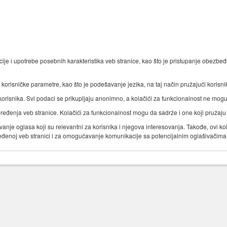
cije i upotrebe posebnih karakteristika veb stranice, kao što je pristupanje obezbe
 korisničke parametre, kao što je podešavanje jezika, na taj način pružajući korisni
korisnika. Svi podaci se prikupljaju anonimno, a kolačići za funkcionalnost ne mogu
apređenja veb stranice. Kolačići za funkcionalnost mogu da sadrže i one koji pružaju
zivanje oglasa koji su relevantni za korisnika i njegova interesovanja. Takođe, ovi 
eđenoj veb stranici i za omogućavanje komunikacije sa potencijalnim oglašivačima