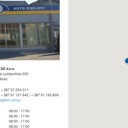
 DE d.o.o.
na Ljubijankića 203
Bihać
: + 387 37 224-011
: + 387 61 137-642 / + 387 61 162-800
e@bih.net.ba
08:00 - 17:00
08:00 - 17:00
08:00 - 17:00
08:00 - 17:00