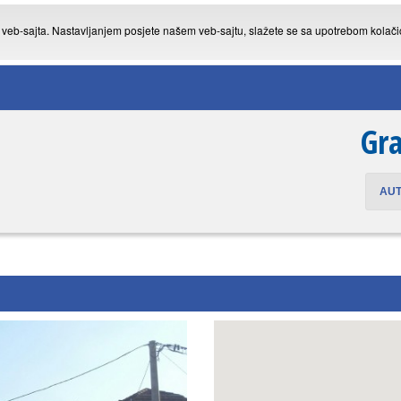
g veb-sajta. Nastavljanjem posjete našem veb-sajtu, slažete se sa upotrebom kolač
Gra
AU