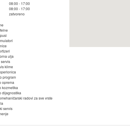
08:00 - 17:00
08:00 - 17:00
zatvoreno
me
 felne
pusi
mulatori
nice
rtizeri
orna ulja
 servis
vis klime
operionica
o program
o oprema
o kozmetika
o dijagnostika
omehaničarski radovi za sve vrste
ila
ki servis
menje