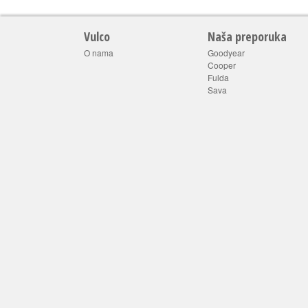
Vulco
Naša preporuka
O nama
Goodyear
Cooper
Fulda
Sava