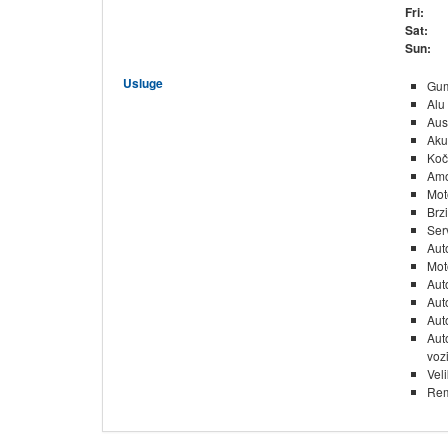
Fri:
Sat:
Sun:
Usluge
Gu
Alu
Aus
Aku
Koč
Amo
Mot
Brzi
Ser
Aut
Mot
Aut
Aut
Aut
Aut
voz
Veli
Re