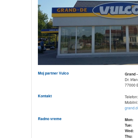
Moj partner Vulco
Grand -
Dr. Irfa
77000 
Kontakt
Telefon
Mobilni
grand.d
Radno vreme
Mon:
Tue:
Wed:
Thu: