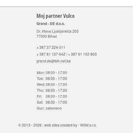
Moj partner Vulco
Grand - DE d.o.o.
Dr. Irfana Ljubijankića 203
77000 Bihać
+ 387 37 224-011
+ 387 61 137-642 / + 387 61 162-800
grand.de@bih.net.ba
Mon:
08:00 - 17:00
Tue:
08:00 - 17:00
Wed:
08:00 - 17:00
Thu:
08:00 - 17:00
Fri:
08:00 - 17:00
Sat:
08:00 - 17:00
Sun:
zatvoreno
© 2013 - 2026 ,
web sites created by
-
W3M s.r.o.