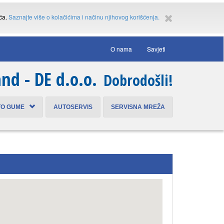
ića.
Saznajte više o kolačićima i načinu njihovog korišćenja.
O nama
Savjeti
nd - DE d.o.o.
Dobrodošli!
TO GUME
AUTOSERVIS
SERVISNA MREŽA