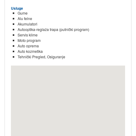
Usluge
Gume
Alu felne
Akumulatori
Autooptika-reglaža trapa (putnički program)
Servis klime
Moto program
Auto oprema
Auto kozmetika
Tehnički Pregled, Osiguranje