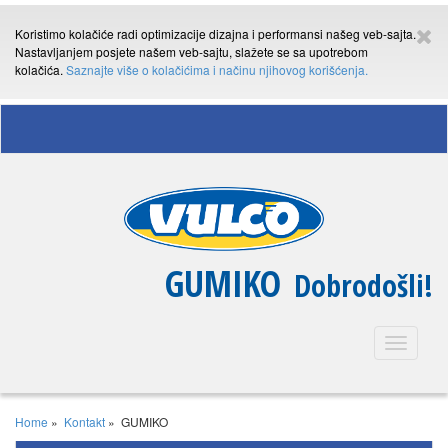
Koristimo kolačiće radi optimizacije dizajna i performansi našeg veb-sajta.
Nastavljanjem posjete našem veb-sajtu, slažete se sa upotrebom
kolačića.
Saznajte više o kolačićima i načinu njihovog korišćenja.
GUMIKO
Dobrodošli!
Toggle
navigatio
Home
»
Kontakt
»
GUMIKO