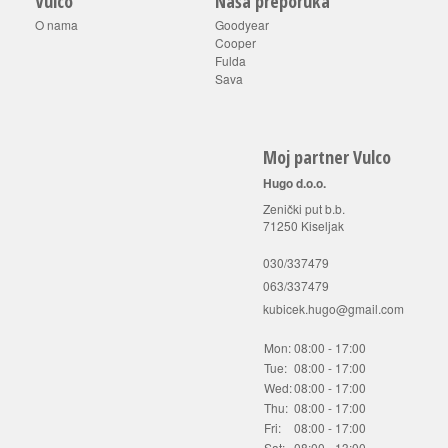
Vulco
Naša preporuka
O nama
Goodyear
Cooper
Fulda
Sava
Moj partner Vulco
Hugo d.o.o.
Zenički put b.b.
71250 Kiseljak
030/337479
063/337479
kubicek.hugo@gmail.com
Mon:
08:00 - 17:00
Tue:
08:00 - 17:00
Wed:
08:00 - 17:00
Thu:
08:00 - 17:00
Fri:
08:00 - 17:00
Sat:
08:00 - 13:00