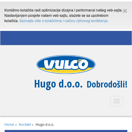
Koristimo kolačiće radi optimizacije dizajna i performansi našeg veb-sajta.
Nastavljanjem posjete našem veb-sajtu, slažete se sa upotrebom
kolačića.
Saznajte više o kolačićima i načinu njihovog korišćenja.
Hugo d.o.o.
Dobrodošli!
Toggle
navigatio
Home
»
Kontakt
»
Hugo d.o.o.