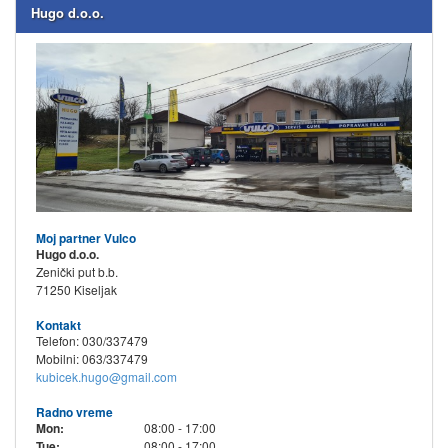
Hugo d.o.o.
Moj partner Vulco
Hugo d.o.o.
Zenički put b.b.
71250 Kiseljak
Kontakt
Telefon: 030/337479
Mobilni: 063/337479
kubicek.hugo@gmail.com
Radno vreme
Mon:
08:00 - 17:00
Tue:
08:00 - 17:00