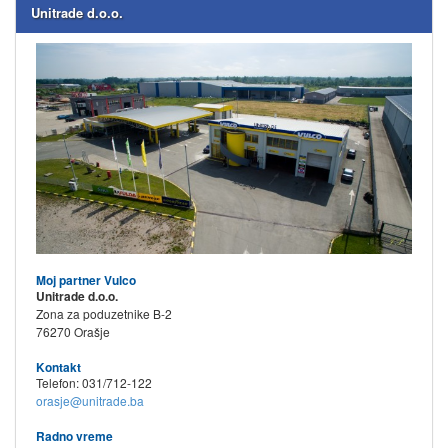
Unitrade d.o.o.
Moj partner Vulco
Unitrade d.o.o.
Zona za poduzetnike B-2
76270 Orašje
Kontakt
Telefon: 031/712-122
orasje@unitrade.ba
Radno vreme