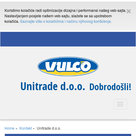
Koristimo kolačiće radi optimizacije dizajna i performansi našeg veb-sajta.
Nastavljanjem posjete našem veb-sajtu, slažete se sa upotrebom
kolačića.
Saznajte više o kolačićima i načinu njihovog korišćenja.
Unitrade d.o.o.
Dobrodošli!
Toggle
navigatio
Home
»
Kontakt
»
Unitrade d.o.o.