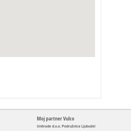
Moj partner Vulco
Unitrade d.o.o. Podružnica Ljubuški