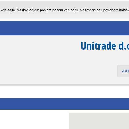
g veb-sajta. Nastavljanjem posjete našem veb-sajtu, slažete se sa upotrebom kolač
Unitrade d.
AU