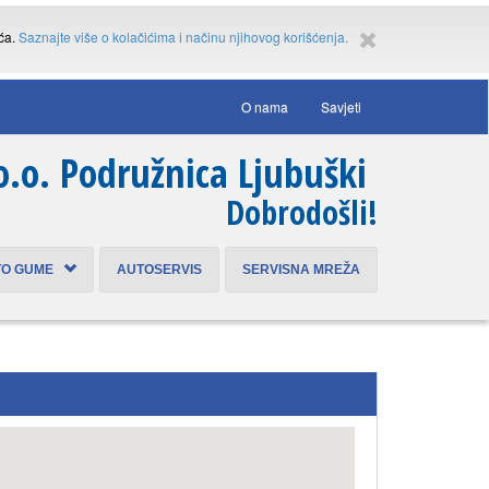
ića.
Saznajte više o kolačićima i načinu njihovog korišćenja.
O nama
Savjeti
o.o. Podružnica Ljubuški
Dobrodošli!
TO GUME
AUTOSERVIS
SERVISNA MREŽA