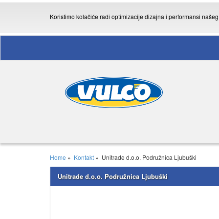
Koristimo kolačiće radi optimizacije dizajna i performansi naše
Home
»
Kontakt
»
Unitrade d.o.o. Podružnica Ljubuški
Unitrade d.o.o. Podružnica Ljubuški