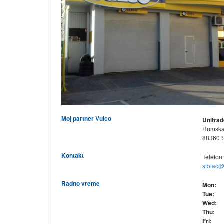
Moj partner Vulco
Unitrad
Humska
88360 S
Kontakt
Telefon
stolac@
Radno vreme
Mon:
Tue:
Wed:
Thu:
Fri: