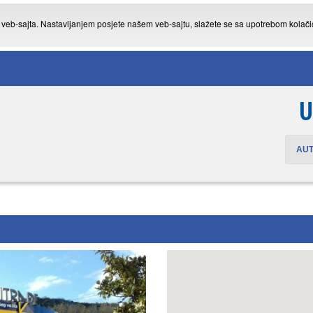
g veb-sajta. Nastavljanjem posjete našem veb-sajtu, slažete se sa upotrebom kolač
U
AU