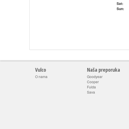
Sat:
Sun:
Vulco
Naša preporuka
O nama
Goodyear
Cooper
Fulda
Sava