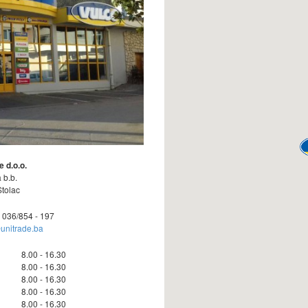
e d.o.o.
 b.b.
tolac
: 036/854 - 197
unitrade.ba
8.00 - 16.30
8.00 - 16.30
8.00 - 16.30
8.00 - 16.30
8.00 - 16.30