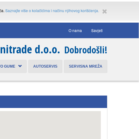
ića.
Saznajte više o kolačićima i načinu njihovog korišćenja.
O nama
Savjeti
nitrade d.o.o.
Dobrodošli!
TO GUME
AUTOSERVIS
SERVISNA MREŽA