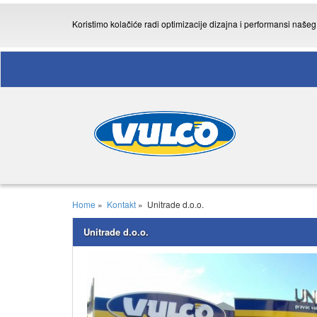
Koristimo kolačiće radi optimizacije dizajna i performansi naše
Home
»
Kontakt
»
Unitrade d.o.o.
Unitrade d.o.o.