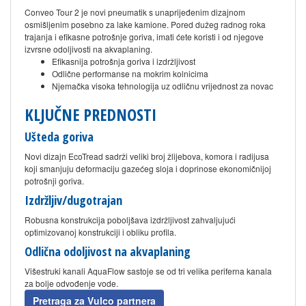
Conveo Tour 2 je novi pneumatik s unaprijeđenim dizajnom
osmišljenim posebno za lake kamione. Pored dužeg radnog roka
trajanja i efikasne potrošnje goriva, imati ćete koristi i od njegove
izvrsne odoljivosti na akvaplaning.
Efikasnija potrošnja goriva i izdržljivost
Odlične performanse na mokrim kolnicima
Njemačka visoka tehnologija uz odličnu vrijednost za novac
KLJUČNE PREDNOSTI
Ušteda goriva
Novi dizajn EcoTread sadrži veliki broj žlijebova, komora i radijusa
koji smanjuju deformaciju gazećeg sloja i doprinose ekonomičnijoj
potrošnji goriva.
Izdržljiv/dugotrajan
Robusna konstrukcija poboljšava izdržljivost zahvaljujući
optimizovanoj konstrukciji i obliku profila.
Odlična odoljivost na akvaplaning
Višestruki kanali AquaFlow sastoje se od tri velika periferna kanala
za bolje odvođenje vode.
Pretraga za Vulco partnera