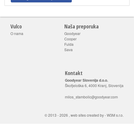
Vulco
Naša preporuka
O nama
Goodyear
Cooper
Fulda
Sava
Kontakt
Goodyear Slovenija d.o.o.
Škofjeloška 6, 4000 Kranj, Slovenija
milos_stambolic@goodyear.com
© 2013 - 2026 ,
web sites created by
-
W3M s.r.o.