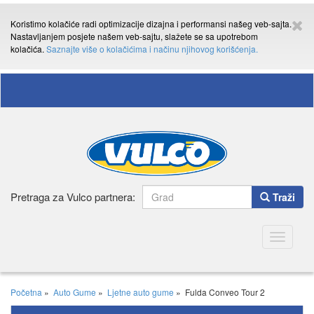
Koristimo kolačiće radi optimizacije dizajna i performansi našeg veb-sajta.
Nastavljanjem posjete našem veb-sajtu, slažete se sa upotrebom
kolačića.
Saznajte više o kolačićima i načinu njihovog korišćenja.
Pretraga za Vulco partnera:
Traži
Toggle
navigatio
Početna
»
Auto Gume
»
Ljetne auto gume
»
Fulda Conveo Tour 2