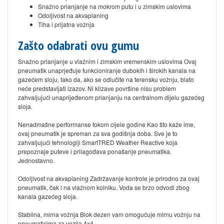
Snažno prianjanje na mokrom putu i u zimskim uslovima
Odoljivost na akvaplaning
Tiha i prijatna vožnja
Zašto odabrati ovu gumu
Snažno prianjanje u vlažnim i zimskim vremenskim uslovima Ovaj
pneumatik unaprjeđuje funkcioniranje dubokih i širokih kanala na
gazećem sloju, tako da, ako se odlučite na terensku vožnju, blato
neće predstavljati izazov. Ni klizave površine nisu problem
zahvaljujući unaprijeđenom prianjanju na centralnom dijelu gazećeg
sloja.
Nenadmašne performanse tokom cijele godine Kao što kaže ime,
ovaj pneumatik je spreman za sva godišnja doba. Sve je to
zahvaljujući tehnologiji SmartTRED Weather Reactive koja
prepoznaje puteve i prilagođava ponašanje pneumatika.
Jednostavno.
Odoljivost na akvaplaning Zadržavanje kontrole je prirodno za ovaj
pneumatik, čak i na vlažnom kolniku. Voda se brzo odvodi zbog
kanala gazećeg sloja.
Stabilna, mirna vožnja Blok dezen vam omogućuje mirnu vožnju na
pneumaticima za vozila 4x4.