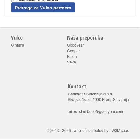
Pretraga za Vulco partnera
Vulco
Naša preporuka
O nama
Goodyear
Cooper
Fulda
Sava
Kontakt
Goodyear Slovenija d.o.o.
Škofjeloška 6, 4000 Kranj, Slovenija
milos_stambolic@goodyear.com
© 2013 - 2026 ,
web sites created by
-
W3M s.r.o.