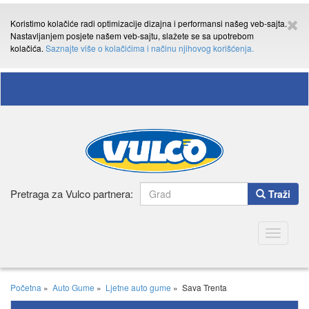
Koristimo kolačiće radi optimizacije dizajna i performansi našeg veb-sajta.
Nastavljanjem posjete našem veb-sajtu, slažete se sa upotrebom
kolačića.
Saznajte više o kolačićima i načinu njihovog korišćenja.
Pretraga za Vulco partnera:
Traži
Toggle
navigatio
Početna
»
Auto Gume
»
Ljetne auto gume
»
Sava Trenta