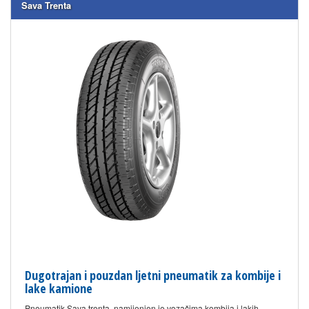
Sava Trenta
Dugotrajan i pouzdan ljetni pneumatik za kombije i
lake kamione
Pneumatik Sava trenta, namijenjen je vozačima kombija i lakih