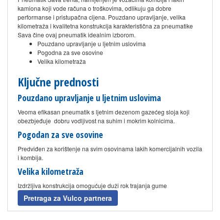
kamiona koji vode računa o troškovima, odlikuju ga dobre
performanse i pristupačna cijena. Pouzdano upravljanje, velika
kilometraža i kvalitetna konstrukcija karakteristična za pneumatike
Sava čine ovaj pneumatik idealnim izborom.
Pouzdano upravljanje u ljetnim uslovima
Pogodna za sve osovine
Velika kilometraža
Ključne prednosti
Pouzdano upravljanje u ljetnim uslovima
Veoma efikasan pneumatik s ljetnim dezenom gazećeg sloja koji
obezbjeđuje dobru vodljivost na suhim i mokrim kolnicima.
Pogodan za sve osovine
Predviđen za korištenje na svim osovinama lakih komercijalnih vozila
i kombija.
Velika kilometraža
Izdržljiva konstrukcija omogućuje duži rok trajanja gume
Pretraga za Vulco partnera