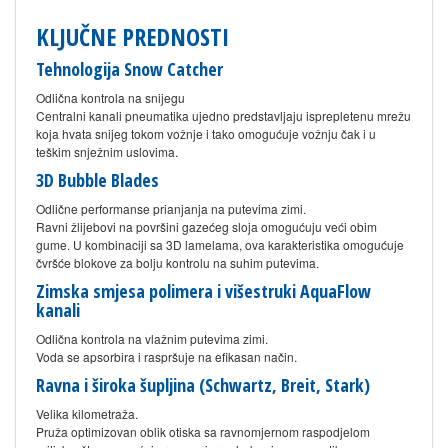
KLJUČNE PREDNOSTI
Tehnologija Snow Catcher
Odlična kontrola na snijegu
Centralni kanali pneumatika ujedno predstavljaju isprepletenu mrežu
koja hvata snijeg tokom vožnje i tako omogućuje vožnju čak i u
teškim snježnim uslovima.
3D Bubble Blades
Odlične performanse prianjanja na putevima zimi.
Ravni žlijebovi na površini gazećeg sloja omogućuju veći obim
gume. U kombinaciji sa 3D lamelama, ova karakteristika omogućuje
čvršće blokove za bolju kontrolu na suhim putevima.
Zimska smjesa polimera i višestruki AquaFlow
kanali
Odlična kontrola na vlažnim putevima zimi.
Voda se apsorbira i raspršuje na efikasan način.
Ravna i široka šupljina (Schwartz, Breit, Stark)
Velika kilometraža.
Pruža optimizovan oblik otiska sa ravnomjernom raspodjelom