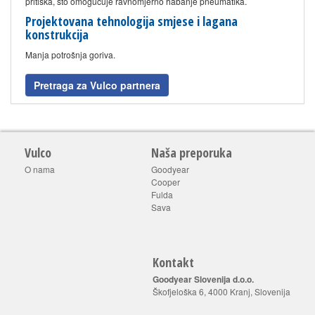
pritiska, što omogućuje ravnomjerno habanje pneumatika.
Projektovana tehnologija smjese i lagana
konstrukcija
Manja potrošnja goriva.
Pretraga za Vulco partnera
Vulco
Naša preporuka
O nama
Goodyear
Cooper
Fulda
Sava
Kontakt
Goodyear Slovenija d.o.o.
Škofjeloška 6, 4000 Kranj, Slovenija