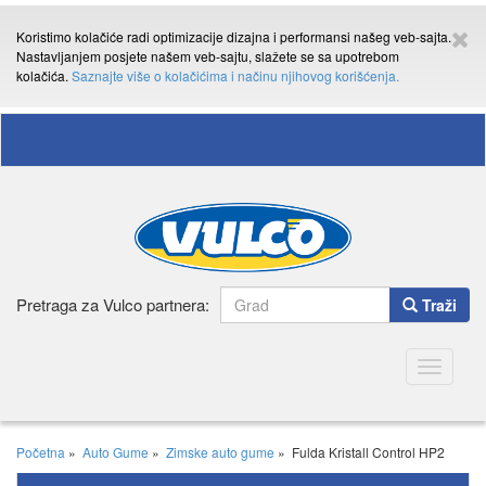
Koristimo kolačiće radi optimizacije dizajna i performansi našeg veb-sajta.
Nastavljanjem posjete našem veb-sajtu, slažete se sa upotrebom
kolačića.
Saznajte više o kolačićima i načinu njihovog korišćenja.
Pretraga za Vulco partnera:
Traži
Toggle
navigatio
Početna
»
Auto Gume
»
Zimske auto gume
»
Fulda Kristall Control HP2