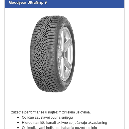
Goodyear UltraGrip 9
Izuzetne performanse u najtežim zimskim uslovima.
Odličan zaustavni put na snijegu
Hidrodinamički kanali aktivno sprječavaju akvaplaning
Optimalizovani indikatori habanja gazećeg sloja