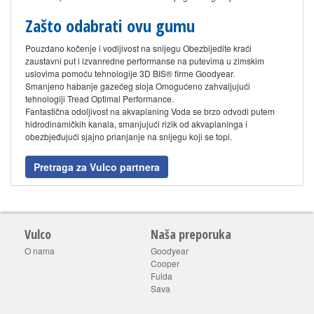
Zašto odabrati ovu gumu
Pouzdano kočenje i vodljivost na snijegu Obezbijedite kraći
zaustavni put i izvanredne performanse na putevima u zimskim
uslovima pomoću tehnologije 3D BIS® firme Goodyear.
Smanjeno habanje gazećeg sloja Omogućeno zahvaljujući
tehnologiji Tread Optimal Performance.
Fantastična odoljivost na akvaplaning Voda se brzo odvodi putem
hidrodinamičkih kanala, smanjujući rizik od akvaplaninga i
obezbjeđujući sjajno prianjanje na snijegu koji se topi.
Pretraga za Vulco partnera
Vulco
Naša preporuka
O nama
Goodyear
Cooper
Fulda
Sava