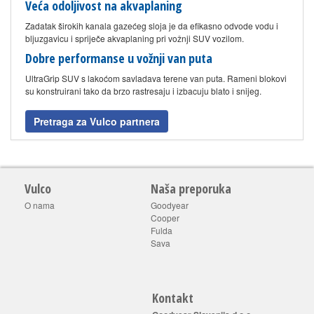
Veća odoljivost na akvaplaning
Zadatak širokih kanala gazećeg sloja je da efikasno odvode vodu i
bljuzgavicu i spriječe akvaplaning pri vožnji SUV vozilom.
Dobre performanse u vožnji van puta
UltraGrip SUV s lakoćom savladava terene van puta. Rameni blokovi
su konstruirani tako da brzo rastresaju i izbacuju blato i snijeg.
Pretraga za Vulco partnera
Vulco
Naša preporuka
O nama
Goodyear
Cooper
Fulda
Sava
Kontakt