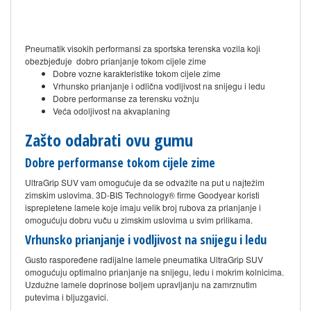
Pneumatik visokih performansi za sportska terenska vozila koji
obezbjeđuje dobro prianjanje tokom cijele zime
Dobre vozne karakteristike tokom cijele zime
Vrhunsko prianjanje i odlična vodljivost na snijegu i ledu
Dobre performanse za terensku vožnju
Veća odoljivost na akvaplaning
Zašto odabrati ovu gumu
Dobre performanse tokom cijele zime
UltraGrip SUV vam omogućuje da se odvažite na put u najtežim
zimskim uslovima. 3D-BIS Technology® firme Goodyear koristi
isprepletene lamele koje imaju velik broj rubova za prianjanje i
omogućuju dobru vuču u zimskim uslovima u svim prilikama.
Vrhunsko prianjanje i vodljivost na snijegu i ledu
Gusto raspoređene radijalne lamele pneumatika UltraGrip SUV
omogućuju optimalno prianjanje na snijegu, ledu i mokrim kolnicima.
Uzdužne lamele doprinose boljem upravljanju na zamrznutim
putevima i bljuzgavici.