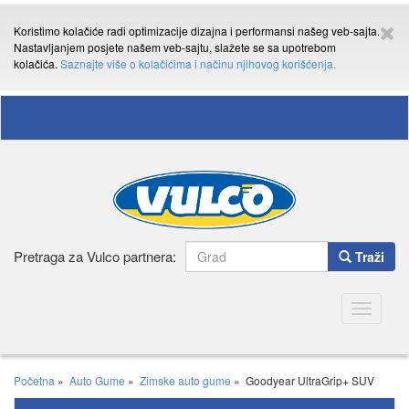
Koristimo kolačiće radi optimizacije dizajna i performansi našeg veb-sajta.
Nastavljanjem posjete našem veb-sajtu, slažete se sa upotrebom
kolačića.
Saznajte više o kolačićima i načinu njihovog korišćenja.
Pretraga za Vulco partnera:
Traži
Toggle
navigatio
Početna
»
Auto Gume
»
Zimske auto gume
»
Goodyear UltraGrip+ SUV