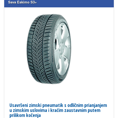
Sava Eskimo S3+
Usavršeni zimski pneumatik s odličnim prianjanjem
u zimskim uslovima i kraćim zaustavnim putem
prilikom kočenja