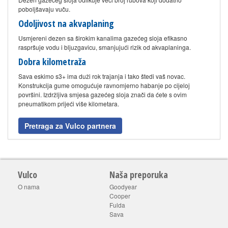
poboljšavaju vuču.
Odoljivost na akvaplaning
Usmjereni dezen sa širokim kanalima gazećeg sloja efikasno
raspršuje vodu i bljuzgavicu, smanjujući rizik od akvaplaninga.
Dobra kilometraža
Sava eskimo s3+ ima duži rok trajanja i tako štedi vaš novac.
Konstrukcija gume omogućuje ravnomjerno habanje po cijeloj
površini. Izdržljiva smjesa gazećeg sloja znači da ćete s ovim
pneumatikom prijeći više kilometara.
Pretraga za Vulco partnera
Vulco
Naša preporuka
O nama
Goodyear
Cooper
Fulda
Sava