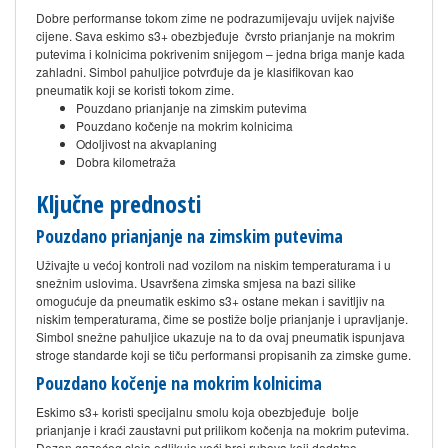
Dobre performanse tokom zime ne podrazumijevaju uvijek najviše
cijene. Sava eskimo s3+ obezbjeđuje čvrsto prianjanje na mokrim
putevima i kolnicima pokrivenim snijegom – jedna briga manje kada
zahladni. Simbol pahuljice potvrđuje da je klasifikovan kao
pneumatik koji se koristi tokom zime.
Pouzdano prianjanje na zimskim putevima
Pouzdano kočenje na mokrim kolnicima
Odoljivost na akvaplaning
Dobra kilometraža
Ključne prednosti
Pouzdano prianjanje na zimskim putevima
Uživajte u većoj kontroli nad vozilom na niskim temperaturama i u
snežnim uslovima. Usavršena zimska smjesa na bazi silike
omogućuje da pneumatik eskimo s3+ ostane mekan i savitljiv na
niskim temperaturama, čime se postiže bolje prianjanje i upravljanje.
Simbol snežne pahuljice ukazuje na to da ovaj pneumatik ispunjava
stroge standarde koji se tiču performansi propisanih za zimske gume.
Pouzdano kočenje na mokrim kolnicima
Eskimo s3+ koristi specijalnu smolu koja obezbjeđuje bolje
prianjanje i kraći zaustavni put prilikom kočenja na mokrim putevima.
Dezen gazećeg sloja odlikuje veći broj rubova koji dodatno