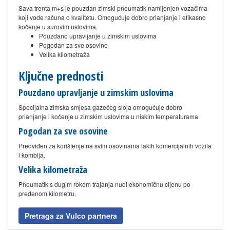
Sava trenta m+s je pouzdan zimski pneumatik namijenjen vozačima
koji vode računa o kvalitetu. Omogućuje dobro prianjanje i efikasno
kočenje u surovim uslovima.
Pouzdano upravljanje u zimskim uslovima
Pogodan za sve osovine
Velika kilometraža
Ključne prednosti
Pouzdano upravljanje u zimskim uslovima
Specijalna zimska smjesa gazećeg sloja omogućuje dobro
prianjanje i kočenje u zimskim uslovima u niskim temperaturama.
Pogodan za sve osovine
Predviđen za korištenje na svim osovinama lakih komercijalnih vozila
i kombija.
Velika kilometraža
Pneumatik s dugim rokom trajanja nudi ekonomičnu cijenu po
pređenom kilometru.
Pretraga za Vulco partnera