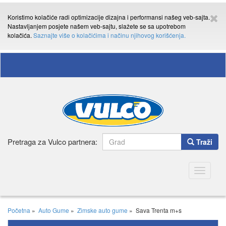
Koristimo kolačiće radi optimizacije dizajna i performansi našeg veb-sajta.
Nastavljanjem posjete našem veb-sajtu, slažete se sa upotrebom
kolačića.
Saznajte više o kolačićima i načinu njihovog korišćenja.
Pretraga za Vulco partnera:
Traži
Toggle
navigatio
Početna
»
Auto Gume
»
Zimske auto gume
»
Sava Trenta m+s