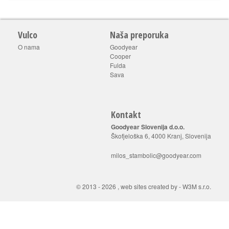
Vulco
Naša preporuka
O nama
Goodyear
Cooper
Fulda
Sava
Kontakt
Goodyear Slovenija d.o.o.
Škofjeloška 6, 4000 Kranj, Slovenija
milos_stambolic@goodyear.com
© 2013 - 2026 ,
web sites created by
-
W3M s.r.o.