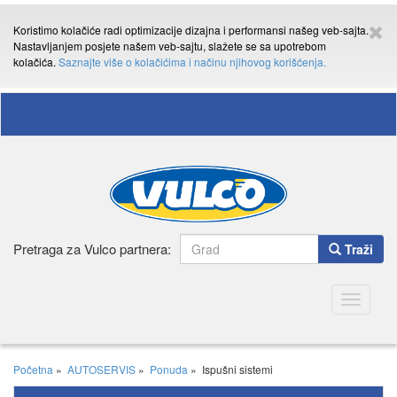
Koristimo kolačiće radi optimizacije dizajna i performansi našeg veb-sajta.
Nastavljanjem posjete našem veb-sajtu, slažete se sa upotrebom
kolačića.
Saznajte više o kolačićima i načinu njihovog korišćenja.
Pretraga za Vulco partnera:
Traži
Toggle
navigatio
Početna
»
AUTOSERVIS
»
Ponuda
»
Ispušni sistemi